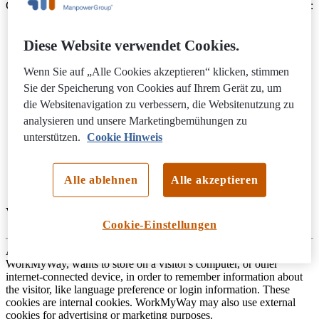
Gehen Sie zu einem der folgenden Abschnitte, um mehr zu erfahren:
Was sind Cookies
Wie wir die Informationen auf automatisierte Weise sammeln
Diese Website verwendet Cookies.
Wie wir die von uns gesammelten Informationen verwenden
Cookies list
Wenn Sie auf „Alle Cookies akzeptieren“ klicken, stimmen
Cookies von Drittanbietern
Sie der Speicherung von Cookies auf Ihrem Gerät zu, um
Profilerstellung
die Websitenavigation zu verbessern, die Websitenutzung zu
Third-party sites
Profilerstellung
analysieren und unsere Marketingbemühungen zu
Links zu Websites, Anwendungen und Diensten von
unterstützen.
Cookie Hinweis
Drittanbietern
Changing your preferences
Update to our cookie notice
Alle ablehnen
Alle akzeptieren
How to contact us?
Was sind Cookies?
Cookie-Einstellungen
A "cookie" is a small text file containing data that a website, like
WorkMyWay, wants to store on a visitor's computer, or other
internet-connected device, in order to remember information about
the visitor, like language preference or login information. These
cookies are internal cookies. WorkMyWay may also use external
cookies for advertising or marketing purposes.