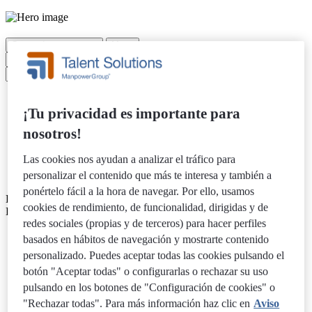
Cargando vacantes...
Mapa
×
×
Permanente
Temporal
¡Tu privacidad es importante para
Contrato
Tiempo completo
nosotros!
Medio tiempo
Oficina
Las cookies nos ayudan a analizar el tráfico para
Remoto
personalizar el contenido que más te interesa y también a
Híbrido
ponértelo fácil a la hora de navegar. Por ello, usamos
Loading map...
cookies de rendimiento, de funcionalidad, dirigidas y de
Loading jobs...
redes sociales (propias y de terceros) para hacer perfiles
basados en hábitos de navegación y mostrarte contenido
personalizado. Puedes aceptar todas las cookies pulsando el
botón "Aceptar todas" o configurarlas o rechazar su uso
pulsando en los botones de "Configuración de cookies" o
"Rechazar todas". Para más información haz clic en
Aviso